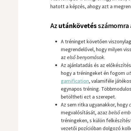
hatott a képzés, ahogy azt a megren
Az
utánkövetés
számomra 
A tréninget követően viszonylag
megrendelővel, hogy milyen viss
az
első benyomások
.
Az ajánlatadás és az előkészít
hogy a tréningeket én fogom
ut
gamification
, valamiféle játéko
egynapos tréning. Többmodulos 
betöltheti ezt a szerepet.
Az sem ritka ugyanakkor, hogy
megvalósítását, azaz
belső emb
tréningeken, s külön felkészíté
vezetői pozícióban dolgozó koll