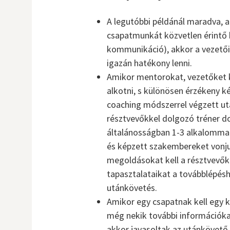
A legutóbbi példánál maradva, am
csapatmunkát közvetlen érintő k
kommunikáció), akkor a vezetői 
igazán hatékony lenni.
Amikor mentorokat, vezetőket 
alkotni, s különösen érzékeny k
coaching módszerrel végzett ut
résztvevőkkel dolgozó tréner d
általánosságban 1-3 alkalommal
és képzett szakembereket vonju
megoldásokat kell a résztvevőkn
tapasztalataikat a továbblépésh
utánkövetés.
Amikor egy csapatnak kell egy 
még nekik további információkat
akkor javasoltak az utánkövető 