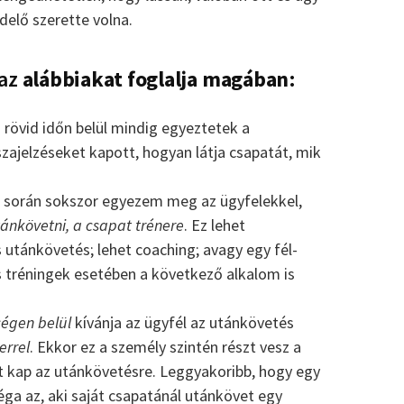
delő szerette volna.
az
alábbiakat foglalja magában
:
 rövid időn belül mindig egyeztetek a
zajelzéseket kapott, hogyan látja csapatát, mik
és során sokszor egyezem meg az ügyfelekkel,
ánkövetni, a csapat trénere
. Ez lehet
s utánkövetés; lehet coaching; avagy egy fél-
tréningek esetében a következő alkalom is
cégen belül
kívánja az ügyfél az utánkövetés
errel
. Ekkor ez a személy szintén részt vesz a
st kap az utánkövetésre. Leggyakoribb, hogy egy
éga az, aki saját csapatánál utánkövet egy