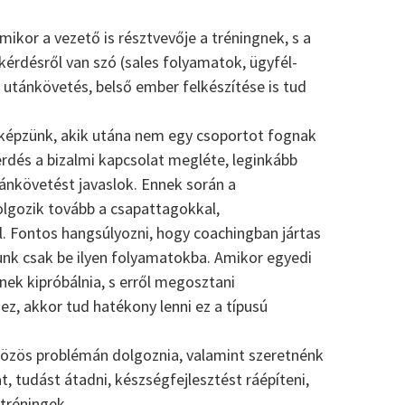
ikor a vezető is résztvevője a tréningnek, s a
érdésről van szó (sales folyamatok, ügyfél-
utánkövetés, belső ember felkészítése is tud
képzünk, akik utána nem egy csoportot fognak
érdés a bizalmi kapcsolat megléte, leginkább
ánkövetést javaslok. Ennek során a
olgozik tovább a csapattagokkal,
. Fontos hangsúlyozni, hogy coachingban jártas
nk csak be ilyen folyamatokba. Amikor egyedi
ek kipróbálnia, s erről megosztani
ez, akkor tud hatékony lenni ez a típusú
közös problémán dolgoznia, valamint szeretnénk
, tudást átadni, készségfejlesztést ráépíteni,
tréningek.