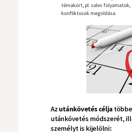
témakört, pl. sales folyamatok,
konfliktusok megoldása.
Az
utánkövetés célja
többes
utánkövetés módszerét, il
személyt is kijelölni: