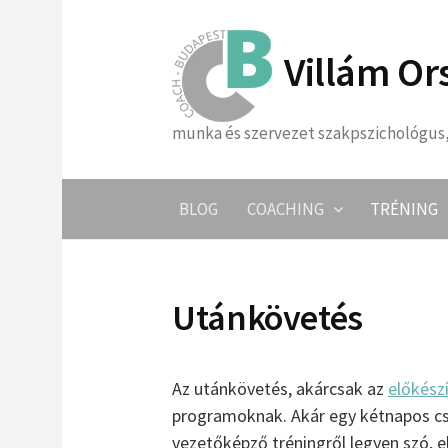
Skip
to
Villám Or
content
munka és szervezet szakpszichológus,
BLOG
COACHING
TRÉNING
Utánkövetés
Az utánkövetés, akárcsak az
előkész
programoknak. Akár egy kétnapos cs
vezetőképző tréningről legyen szó, e