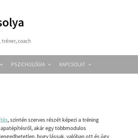
solya
 tréner, coach
PSZICHOLÓGIA
KAPCSOLAT
ítés
, szintén szerves részét képezi a tréning
apatépítésről, akár egy többmodulos
lengedhetetlen, hogy lássuk, valóban ott és úgy