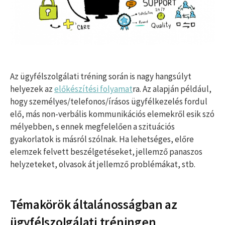
Az ügyfélszolgálati tréning során is nagy hangsúlyt
helyezek az
előkészítési folyamat
ra. Az alapján például,
hogy személyes/telefonos/írásos ügyfélkezelés fordul
elő, más non-verbális kommunikációs elemekről esik szó
mélyebben, s ennek megfelelően a szituációs
gyakorlatok is másról szólnak. Ha lehetséges, előre
elemzek felvett beszélgetéseket, jellemző panaszos
helyzeteket, olvasok át jellemző problémákat, stb.
Témakörök általánosságban az
ügyfélszolgálati tréningen