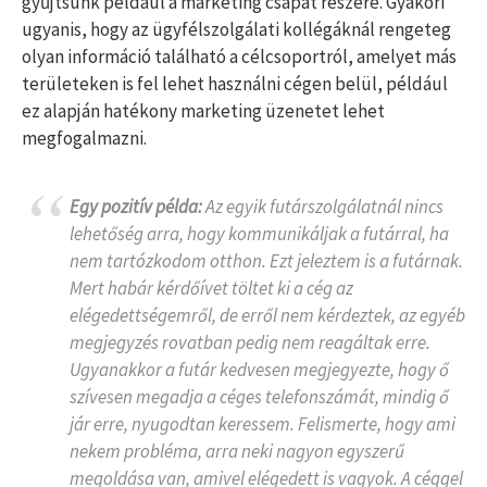
gyűjtsünk például a marketing csapat részére. Gyakori
ugyanis, hogy az ügyfélszolgálati kollégáknál rengeteg
olyan információ található a célcsoportról, amelyet más
területeken is fel lehet használni cégen belül, például
ez alapján hatékony marketing üzenetet lehet
megfogalmazni.
Egy pozitív példa:
Az egyik futárszolgálatnál nincs
lehetőség arra, hogy kommunikáljak a futárral, ha
nem tartózkodom otthon. Ezt jeleztem is a futárnak.
Mert habár kérdőívet töltet ki a cég az
elégedettségemről, de erről nem kérdeztek, az egyéb
megjegyzés rovatban pedig nem reagáltak erre.
Ugyanakkor a futár kedvesen megjegyezte, hogy ő
szívesen megadja a céges telefonszámát, mindig ő
jár erre, nyugodtan keressem. Felismerte, hogy ami
nekem probléma, arra neki nagyon egyszerű
megoldása van, amivel elégedett is vagyok. A céggel