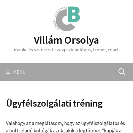
Skip
to
content
Villám Orsolya
munka és szervezet szakpszichológus, tréner, coach
Keresés
MENU
Ügyfélszolgálati tréning
Valahogy az a meglátásom, hogy az ügyfélszolgálatos és
a bolti eladó kollégák azok, akik a legtöbbet “kapják a