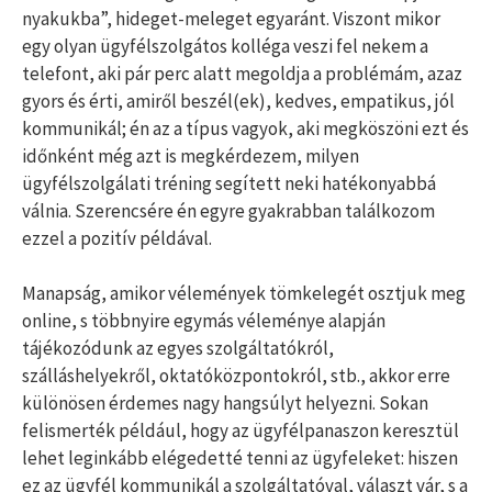
nyakukba”, hideget-meleget egyaránt. Viszont mikor
egy olyan ügyfélszolgátos kolléga veszi fel nekem a
telefont, aki pár perc alatt megoldja a problémám, azaz
gyors és érti, amiről beszél(ek), kedves, empatikus, jól
kommunikál; én az a típus vagyok, aki megköszöni ezt és
időnként még azt is megkérdezem, milyen
ügyfélszolgálati tréning segített neki hatékonyabbá
válnia. Szerencsére én egyre gyakrabban találkozom
ezzel a pozitív példával.
Manapság, amikor vélemények tömkelegét osztjuk meg
online, s többnyire egymás véleménye alapján
tájékozódunk az egyes szolgáltatókról,
szálláshelyekről, oktatóközpontokról, stb., akkor erre
különösen érdemes nagy hangsúlyt helyezni. Sokan
felismerték például, hogy az ügyfélpanaszon keresztül
lehet leginkább elégedetté tenni az ügyfeleket: hiszen
ez az ügyfél kommunikál a szolgáltatóval, választ vár, s a