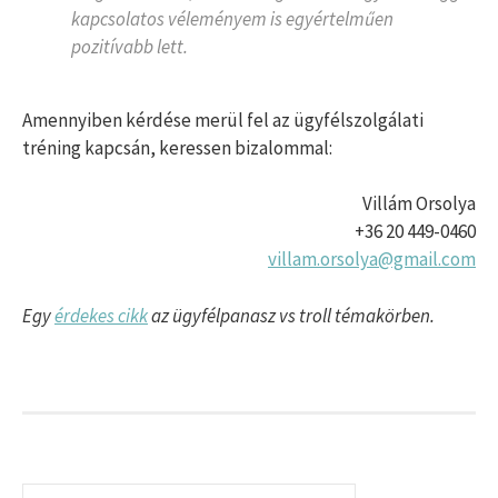
kapcsolatos véleményem is egyértelműen
pozitívabb lett.
Amennyiben kérdése merül fel az ügyfélszolgálati
tréning kapcsán, keressen bizalommal:
Villám Orsolya
+36 20 449-0460
villam.orsolya@gmail.com
Egy
érdekes cikk
az ügyfélpanasz vs troll témakörben.
Keresés: