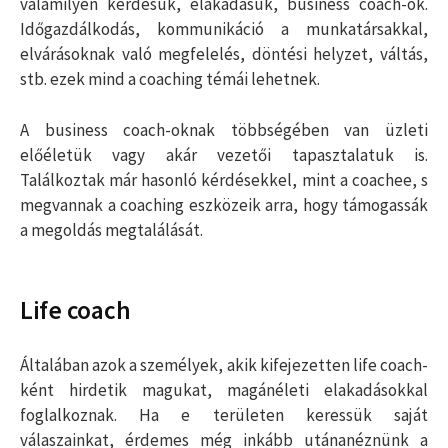
valamilyen kérdésük, elakadásuk, business coach-ok.
Időgazdálkodás, kommunikáció a munkatársakkal,
elvárásoknak való megfelelés, döntési helyzet, váltás,
stb. ezek mind a coaching témái lehetnek.
A business coach-oknak többségében van üzleti
előéletük vagy akár vezetői tapasztalatuk is.
Találkoztak már hasonló kérdésekkel, mint a coachee, s
megvannak a coaching eszközeik arra, hogy támogassák
a megoldás megtalálását.
Life coach
Általában azok a személyek, akik kifejezetten life coach-
ként hirdetik magukat, magánéleti elakadásokkal
foglalkoznak. Ha e területen keressük saját
válaszainkat, érdemes még inkább utánanéznünk a