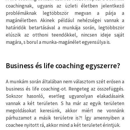
coachingnak, ugyanis az üzleti életben jelentkező
problémáknak legtöbbször megvan a párja a
magánéletben. Akinek például nehézségei vannak a
határidők betartásával a munkája során, legtöbbször
elúszik az otthoni teendőkkel, nincsen ideje saját
magára, s borul a munka-magánélet egyensúlya is.
Business és life coaching egyszerre?
A munkám során általában nem választom szét erősen a
business és life coaching-ot. Rengeteg az összefüggés.
Sokszor hasonló, esetleg ugyanolyan elakadásaink
vannak a két területen. S ha már az egyik területen
megoldásokat keresünk, akkor miért ne vonnánk
párhuzamot a másik területre is?! Így amennyiben a
coachee nyitott rá, akkor mind a két területet érintjük.