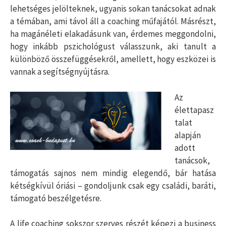
lehetséges jelölteknek, ugyanis sokan tanácsokat adnak
a témában, ami távol áll a coaching műfajától. Másrészt,
ha magánéleti elakadásunk van, érdemes meggondolni,
hogy inkább pszichológust válasszunk, aki tanult a
különböző összefüggésekről, amellett, hogy eszközei is
vannak a segítségnyújtásra.
Az
élettapasz
talat
alapján
adott
tanácsok,
támogatás sajnos nem mindig elegendő, bár hatása
kétségkívül óriási – gondoljunk csak egy családi, baráti,
támogató beszélgetésre.
A life coaching sokszor szerves részét képezi a business