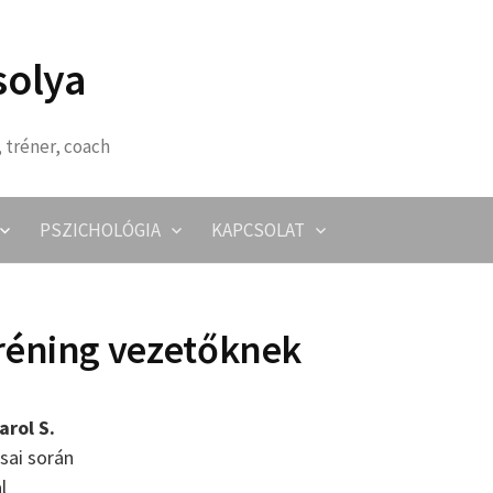
solya
 tréner, coach
PSZICHOLÓGIA
KAPCSOLAT
réning vezetőknek
arol S.
sai során
l