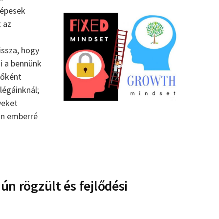
képesek
t az
ssza, hogy
i a bennünk
etőként
légáinknál;
yeket
yan emberré
ún rögzült és fejlődési