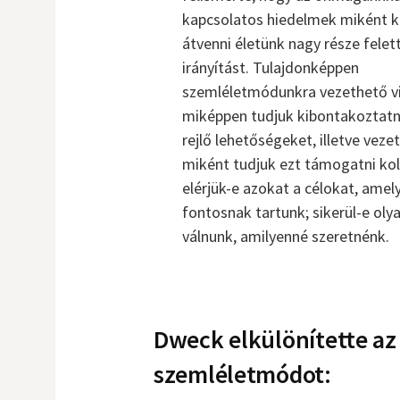
kapcsolatos hiedelmek miként 
átvenni életünk nagy része felet
irányítást. Tulajdonképpen
szemléletmódunkra vezethető vi
miképpen tudjuk kibontakoztatn
rejlő lehetőségeket, illetve vez
miként tudjuk ezt támogatni kol
elérjük-e azokat a célokat, amel
fontosnak tartunk; sikerül-e ol
válnunk, amilyenné szeretnénk.
Dweck elkülönítette az 
szemléletmódot: