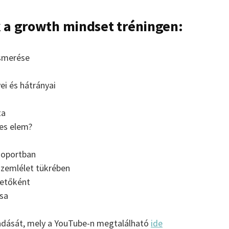
 a growth mindset tréningen:
smerése
i és hátrányai
ta
es elem?
soportban
 szemlélet tükrében
etőként
ása
adását, mely a YouTube-n megtalálható
ide