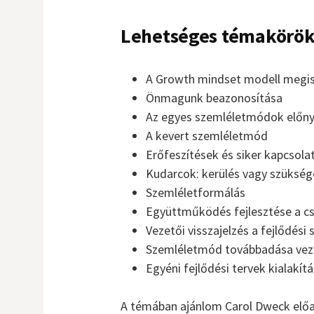
Lehetséges témakörök
A Growth mindset modell megi
Önmagunk beazonosítása
Az egyes szemléletmódok előnye
A kevert szemléletmód
Erőfeszítések és siker kapcsola
Kudarcok: kerülés vagy szükség
Szemléletformálás
Együttműködés fejlesztése a c
Vezetői visszajelzés a fejlődési
Szemléletmód továbbadása vez
Egyéni fejlődési tervek kialakít
A témában ajánlom Carol Dweck elő