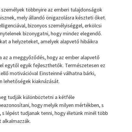
 személyek többnyire az emberi tulajdonságok
sznek, mely állandó önigazolásra készteti őket.
ligenciával, bizonyos személyiséggel, erkölcsi
énytelenek bizonygatni, hogy mindez elegendő.
okat a helyzeteket, amelyek alapvető hibáikra
a az a meggyőződés, hogy az ember alapvető
sel egytől egyik fejleszthetők. Természetesen ez
kellő motivációval Einsteinné válhatna bárki,
en lehetőségek kiaknázását.
meg tudják különböztetni a kétféle
eazonosítani, hogy melyik milyen mértékben, s
k, s lépést tudjanak tenni, hogy életünk minél több
t alkalmazzák.