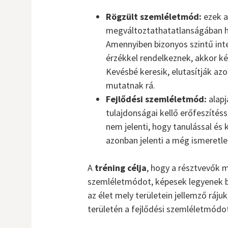
Rögzült szemléletmód:
ezek a
megváltoztathatatlanságában hi
Amennyiben bizonyos szintű intel
érzékkel rendelkeznek, akkor k
Kevésbé keresik, elutasítják az
mutatnak rá.
Fejlődési szemléletmód:
alapj
tulajdonságai kellő erőfeszítés
nem jelenti, hogy tanulással és 
azonban jelenti a még ismeretl
A
tréning célja
, hogy a résztvevők 
szemléletmódot, képesek legyenek b
az élet mely területein jellemző ráju
területén a fejlődési szemléletmódo