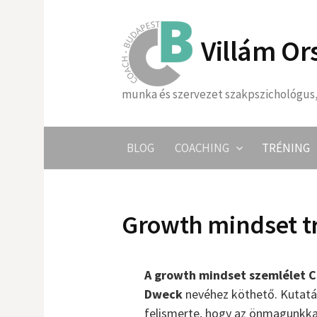
Skip
to
Villám Or
content
munka és szervezet szakpszichológus,
BLOG
COACHING
TRÉNING
Growth mindset t
A growth mindset szemlélet C
Dweck
nevéhez köthető. Kutatá
felismerte, hogy az önmagunkka